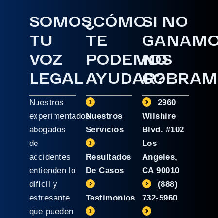
SOMOS
¿CÓMO
SI NO
TU
TE
GANAM
VOZ
PODEMOS
NO
LEGAL
AYUDAR?
COBRAM
Nuestros
2960
experimentados
Nuestros
Wilshire
abogados
Servicios
Blvd. #102
de
Los
accidentes
Resultados
Angeles,
entienden lo
De Casos
CA 90010
difícil y
(888)
estresante
Testimonios
732-5960
que pueden