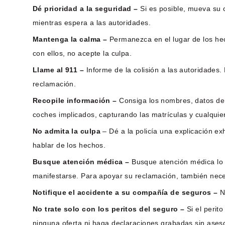
Dé prioridad a la seguridad –
Si es posible, mueva su c
mientras espera a las autoridades.
Mantenga la calma –
Permanezca en el lugar de los he
con ellos, no acepte la culpa.
Llame al 911 –
Informe de la colisión a las autoridades
reclamación.
Recopile información –
Consiga los nombres, datos de 
coches implicados, capturando las matrículas y cualquie
No admita la culpa
– Dé a la policía una explicación e
hablar de los hechos.
Busque atención médica –
Busque atención médica lo 
manifestarse. Para apoyar su reclamación, también neces
Notifique el accidente a su compañía de seguros –
No
No trate solo con los peritos del seguro –
Si el perit
ninguna oferta ni haga declaraciones grabadas sin ases