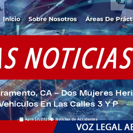
Inicio
Sobre Nosotros
Áreas De Práct
ramento, CA – Dos Mujeres Her
Vehículos En Las Calles 3 Y P
April 17, 2025
Noticias de Accidentes