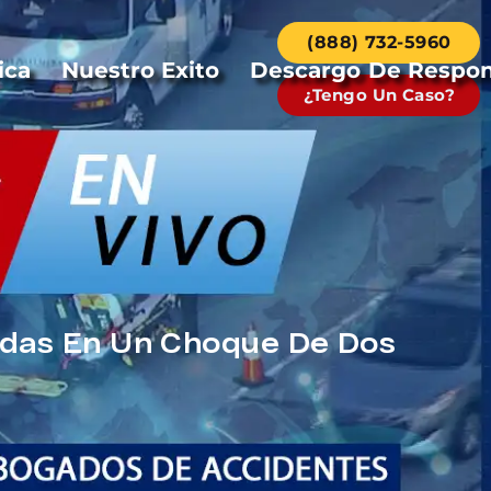
(888) 732-5960
ica
Nuestro Exito
Descargo De Respon
¿Tengo Un Caso?
idas En Un Choque De Dos