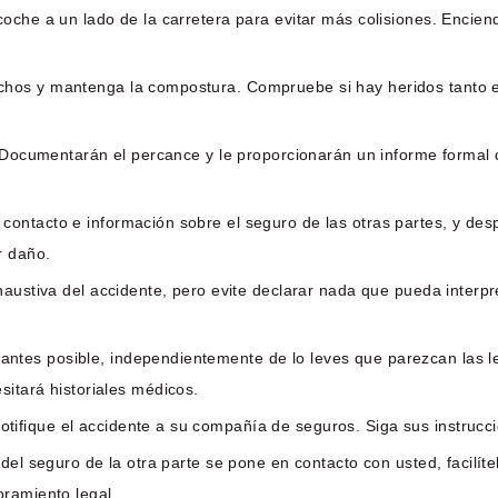
oche a un lado de la carretera para evitar más colisiones. Encien
chos y mantenga la compostura. Compruebe si hay heridos tanto e
. Documentarán el percance y le proporcionarán un informe formal q
contacto e información sobre el seguro de las otras partes, y des
r daño.
xhaustiva del accidente, pero evite declarar nada que pueda inter
antes posible, independientemente de lo leves que parezcan las 
itará historiales médicos.
tifique el accidente a su compañía de seguros. Siga sus instrucc
o del seguro de la otra parte se pone en contacto con usted, facilí
oramiento legal.