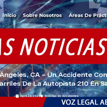
Inicio
Sobre Nosotros
Áreas De Práct
Ángeles, CA – Un Accidente Con
arriles De La Autopista 210 En 
April 23, 2025
Noticias de Accidentes