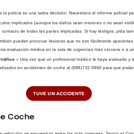
 a la policía es una sabia decisión. Necesitará el informe policial 
culos implicados (aunque los daños sean menores o no sean visible
 contacto de todas las partes implicadas. Si hay testigos, pida t
mbién pueden provocar lesiones que no son fácilmente aparentes.
una evaluación médica en la sala de urgencias más cercana o a un
tráfico –
Una vez que un profesional médico le haya evaluado y t
lizados en accidentes de coche al (888)732-5960 para que podamo
TUVE UN ACCIDENTE
De Coche
s de vehículos se encuentran entre las más comunes. Según el Con