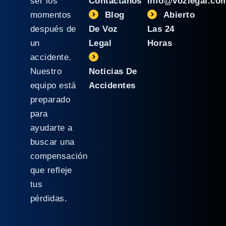
ser los
Contáctanos
info@vozlegal.co
momentos
Blog
Abierto
después de
De Voz
Las 24
un
Legal
Horas
accidente.
Nuestro
Noticias De
equipo está
Accidentes
preparado
para
ayudarte a
buscar una
compensación
que refleje
tus
pérdidas.