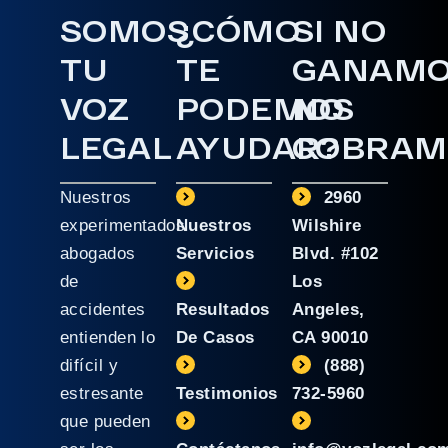
SOMOS
¿CÓMO
SI NO
TU
TE
GANAM
VOZ
PODEMOS
NO
LEGAL
AYUDAR?
COBRAM
Nuestros
2960
experimentados
Nuestros
Wilshire
abogados
Servicios
Blvd. #102
de
Los
accidentes
Resultados
Angeles,
entienden lo
De Casos
CA 90010
difícil y
(888)
estresante
Testimonios
732-5960
que pueden