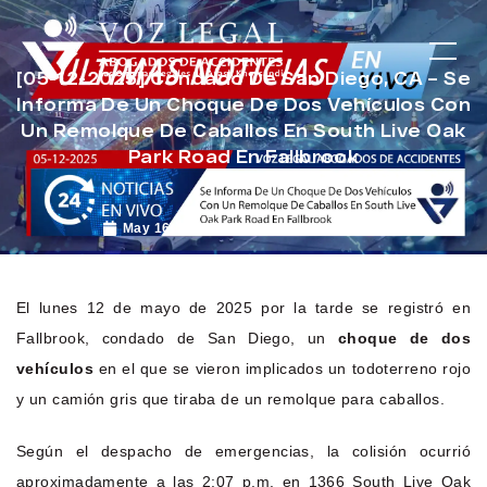
[05-12-2025] Condado De San Diego, CA – Se
Informa De Un Choque De Dos Vehículos Con
Un Remolque De Caballos En South Live Oak
Park Road En Fallbrook
May 16, 2025
Noticias de Accidentes
El lunes 12 de mayo de 2025 por la tarde se registró en
Fallbrook, condado de San Diego, un
choque de dos
vehículos
en el que se vieron implicados un todoterreno rojo
y un camión gris que tiraba de un remolque para caballos.
Según el despacho de emergencias, la colisión ocurrió
aproximadamente a las 2:07 p.m. en 1366 South Live Oak