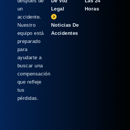
después de
De Voz
Las 24
un
Legal
Horas
accidente.
Nuestro
Noticias De
equipo está
Accidentes
preparado
para
ayudarte a
buscar una
compensación
que refleje
tus
pérdidas.