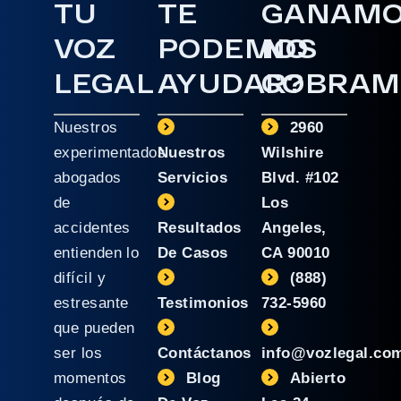
TU
TE
GANAM
VOZ
PODEMOS
NO
LEGAL
AYUDAR?
COBRAM
Nuestros
2960
experimentados
Nuestros
Wilshire
abogados
Servicios
Blvd. #102
de
Los
accidentes
Resultados
Angeles,
entienden lo
De Casos
CA 90010
difícil y
(888)
estresante
Testimonios
732-5960
que pueden
ser los
Contáctanos
info@vozlegal.co
momentos
Blog
Abierto