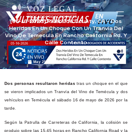
[05-16-2026] Riverside County, CA – Dos
Heridos En Un Choque Con Un Tranvía Del
Vino De Temecula En Rancho California Rd. Y
Calle Contento
May 25, 2026
Noticias de Accidentes
Dos personas resultaron heridas
tras un choque en el que
se vieron implicados un Tranvía del Vino de Temécula y dos
vehículos en Temécula el sábado 16 de mayo de 2026 por la
tarde.
Según la Patrulla de Carreteras de California, la colisión se
produjo sobre las 15.45 horas en Rancho California Road y la