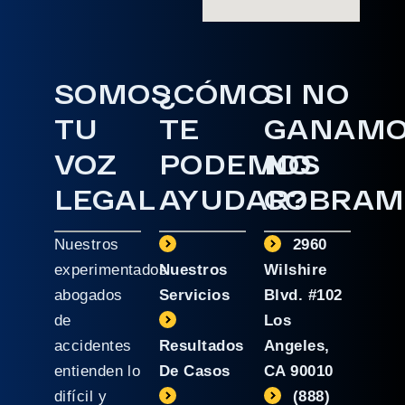
SOMOS
¿CÓMO
SI NO
TU
TE
GANAM
VOZ
PODEMOS
NO
LEGAL
AYUDAR?
COBRAM
Nuestros
2960
experimentados
Nuestros
Wilshire
abogados
Servicios
Blvd. #102
de
Los
accidentes
Resultados
Angeles,
entienden lo
De Casos
CA 90010
difícil y
(888)