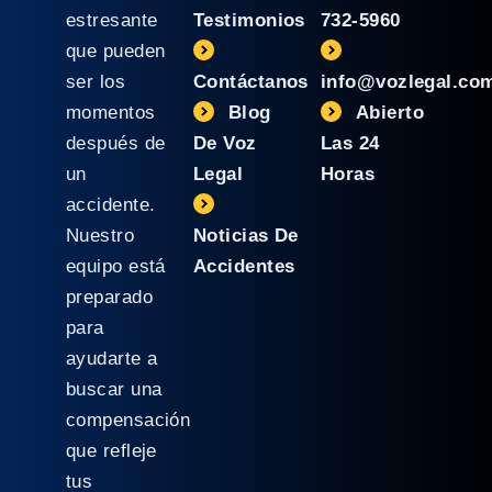
estresante
Testimonios
732-5960
que pueden
ser los
Contáctanos
info@vozlegal.co
momentos
Blog
Abierto
después de
De Voz
Las 24
un
Legal
Horas
accidente.
Nuestro
Noticias De
equipo está
Accidentes
preparado
para
ayudarte a
buscar una
compensación
que refleje
tus