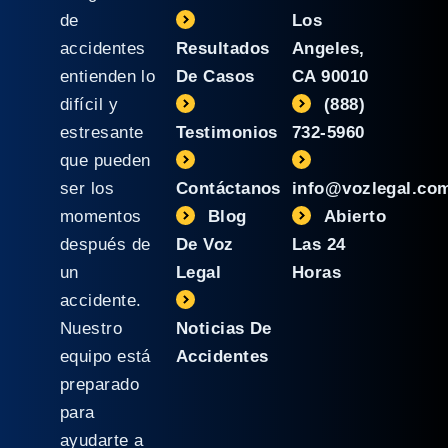
de
Los
accidentes
Resultados
Angeles,
entienden lo
De Casos
CA 90010
difícil y
(888)
estresante
Testimonios
732-5960
que pueden
ser los
Contáctanos
info@vozlegal.co
momentos
Blog
Abierto
después de
De Voz
Las 24
un
Legal
Horas
accidente.
Nuestro
Noticias De
equipo está
Accidentes
preparado
para
ayudarte a