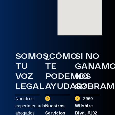
SOMOS
¿CÓMO
SI NO
TU
TE
GANAM
VOZ
PODEMOS
NO
LEGAL
AYUDAR?
COBRAM
Nuestros
2960
experimentados
Nuestros
Wilshire
abogados
Servicios
Blvd. #102