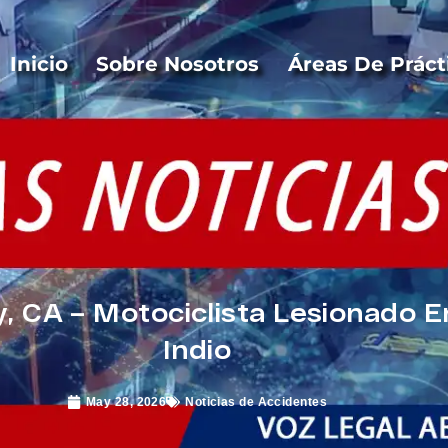
Inicio
Sobre Nosotros
Áreas De Práct
y, CA – Motociclista Lesionado 
Indio
May 28, 2026
Noticias de Accidentes