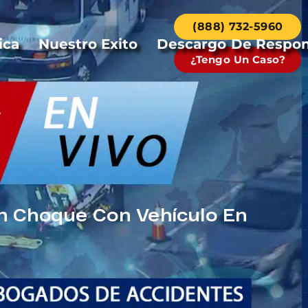
(888) 732-5960
ica
Nuestro Exito
Descargo De Respon
¿Tengo Un Caso?
En Choque Con Vehículo En