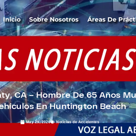
Inicio
Sobre Nosotros
Áreas De Práct
nty, CA – Hombre De 65 Años M
ehículos En Huntington Beach
May 29, 2026
Noticias de Accidentes