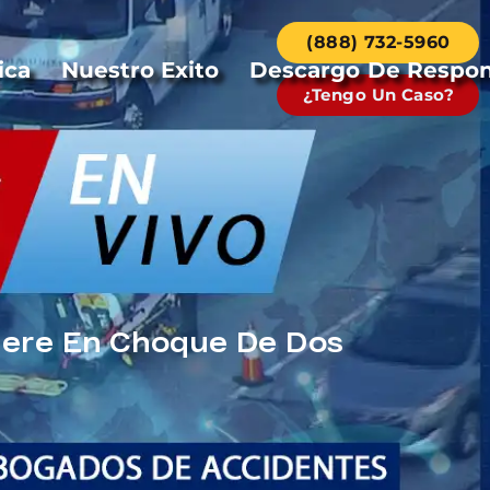
(888) 732-5960
ica
Nuestro Exito
Descargo De Respon
¿Tengo Un Caso?
uere En Choque De Dos