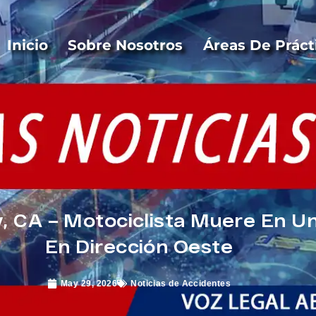
Inicio
Sobre Nosotros
Áreas De Práct
, CA – Motociclista Muere En U
En Dirección Oeste
May 29, 2026
Noticias de Accidentes