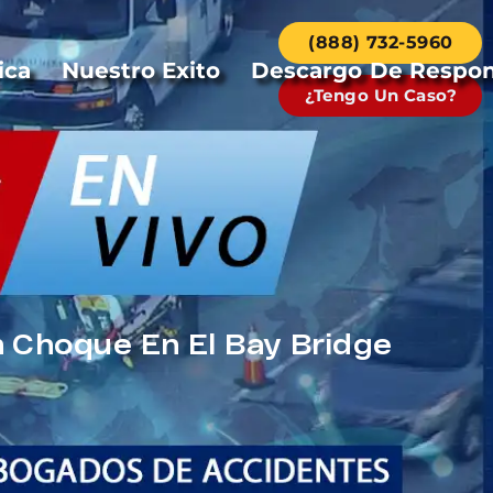
(888) 732-5960
ica
Nuestro Exito
Descargo De Respon
¿Tengo Un Caso?
n Choque En El Bay Bridge