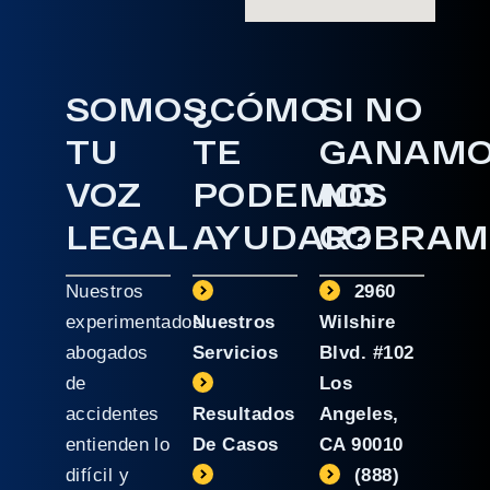
SOMOS
¿CÓMO
SI NO
TU
TE
GANAM
VOZ
PODEMOS
NO
LEGAL
AYUDAR?
COBRAM
Nuestros
2960
experimentados
Nuestros
Wilshire
abogados
Servicios
Blvd. #102
de
Los
accidentes
Resultados
Angeles,
entienden lo
De Casos
CA 90010
difícil y
(888)