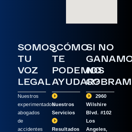
SOMOS
¿CÓMO
SI NO
TU
TE
GANAM
VOZ
PODEMOS
NO
LEGAL
AYUDAR?
COBRAM
Nuestros
2960
experimentados
Nuestros
Wilshire
abogados
Servicios
Blvd. #102
de
Los
accidentes
Resultados
Angeles,