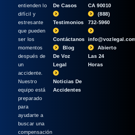
entienden lo
De Casos
CA 90010
difícil y
(888)
estresante
Testimonios
732-5960
que pueden
ser los
Contáctanos
info@vozlegal.co
momentos
Blog
Abierto
después de
De Voz
Las 24
un
Legal
Horas
accidente.
Nuestro
Noticias De
equipo está
Accidentes
preparado
para
ayudarte a
buscar una
compensación