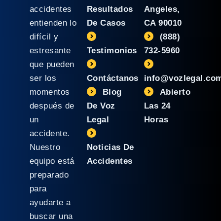
accidentes
Resultados
Angeles,
entienden lo
De Casos
CA 90010
difícil y
(888)
estresante
Testimonios
732-5960
que pueden
ser los
Contáctanos
info@vozlegal.co
momentos
Blog
Abierto
después de
De Voz
Las 24
un
Legal
Horas
accidente.
Nuestro
Noticias De
equipo está
Accidentes
preparado
para
ayudarte a
buscar una