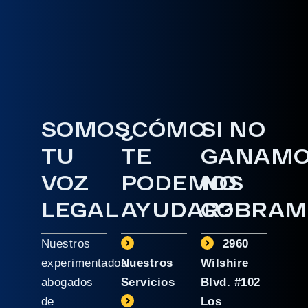
SOMOS
¿CÓMO
SI NO
TU
TE
GANAM
VOZ
PODEMOS
NO
LEGAL
AYUDAR?
COBRAM
Nuestros
2960
experimentados
Nuestros
Wilshire
abogados
Servicios
Blvd. #102
de
Los