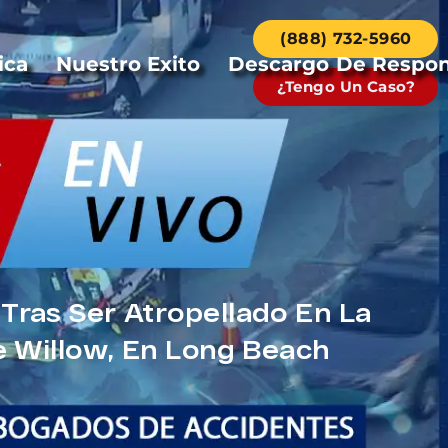
(888) 732-5960
ica
Nuestro Exito
Descargo De Respon
¿Tengo Un Caso?
Tras Ser Atropellado En La
e Willow, En Long Beach