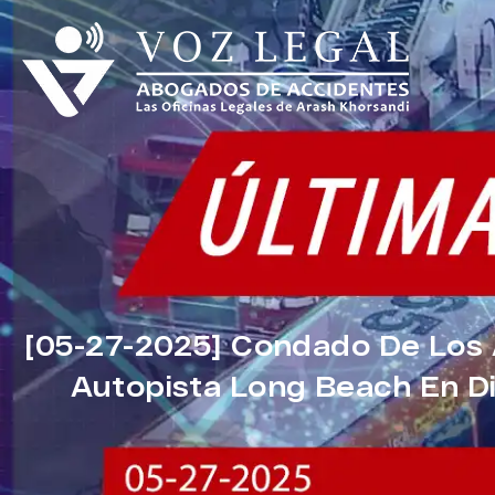
[05-27-2025] Condado De Los 
Autopista Long Beach En Di