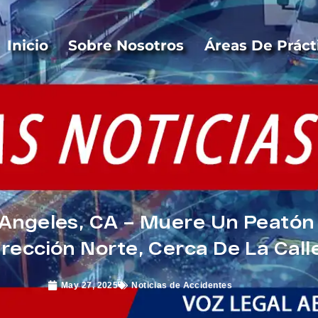
Inicio
Sobre Nosotros
Áreas De Práct
Angeles, CA – Muere Un Peatón 
rección Norte, Cerca De La Call
May 27, 2025
Noticias de Accidentes