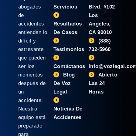
abogados
Servicios
Blvd. #102
de
Los
accidentes
Resultados
Angeles,
entienden lo
De Casos
CA 90010
difícil y
(888)
estresante
Testimonios
732-5960
que pueden
ser los
Contáctanos
info@vozlegal.co
momentos
Blog
Abierto
después de
De Voz
Las 24
un
Legal
Horas
accidente.
Nuestro
Noticias De
equipo está
Accidentes
preparado
para