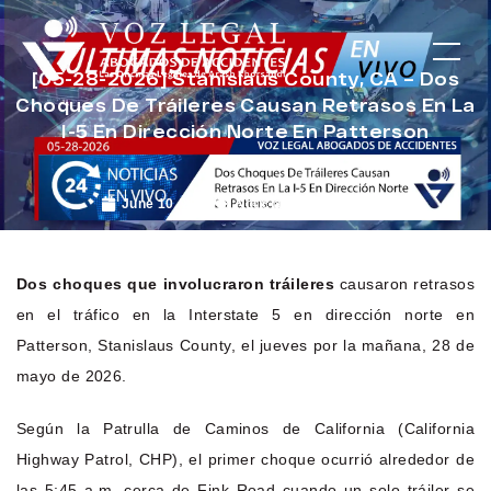
[05-28-2026] Stanislaus County, CA – Dos
Choques De Tráileres Causan Retrasos En La
I-5 En Dirección Norte En Patterson
June 10, 2026
Noticias de Accidentes
Dos choques que involucraron tráileres
causaron retrasos
en el tráfico en la Interstate 5 en dirección norte en
Patterson, Stanislaus County, el jueves por la mañana, 28 de
mayo de 2026.
Según la Patrulla de Caminos de California (California
Highway Patrol, CHP), el primer choque ocurrió alrededor de
las 5:45 a.m. cerca de Fink Road cuando un solo tráiler se