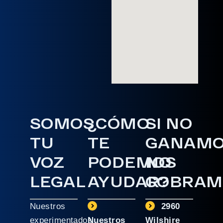
SOMOS
¿CÓMO
SI NO
TU
TE
GANAM
VOZ
PODEMOS
NO
LEGAL
AYUDAR?
COBRAM
Nuestros
2960
experimentados
Nuestros
Wilshire