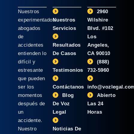
Nuestros
2960
experimentados
Nuestros
Wilshire
abogados
Servicios
Blvd. #102
de
Los
accidentes
Resultados
Angeles,
entienden lo
De Casos
CA 90010
difícil y
(888)
estresante
Testimonios
732-5960
que pueden
ser los
Contáctanos
info@vozlegal.co
momentos
Blog
Abierto
después de
De Voz
Las 24
un
Legal
Horas
accidente.
Nuestro
Noticias De