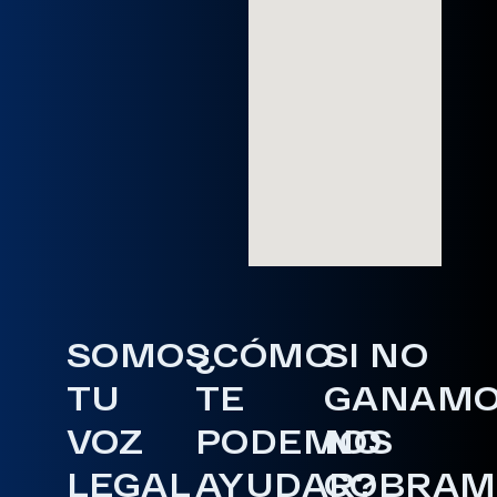
SOMOS
¿CÓMO
SI NO
TU
TE
GANAM
VOZ
PODEMOS
NO
LEGAL
AYUDAR?
COBRAM