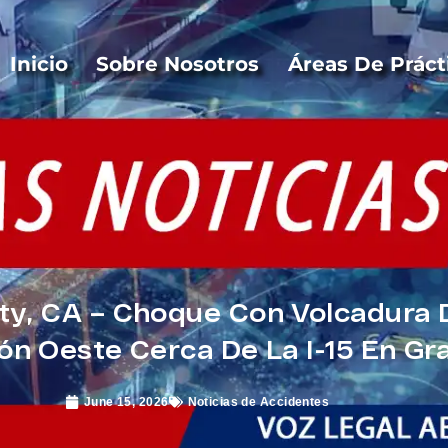
Inicio
Sobre Nosotros
Áreas De Práct
y, CA – Choque Con Volcadura D
ón Oeste Cerca De La I-15 En Gra
June 15, 2026
Noticias de Accidentes