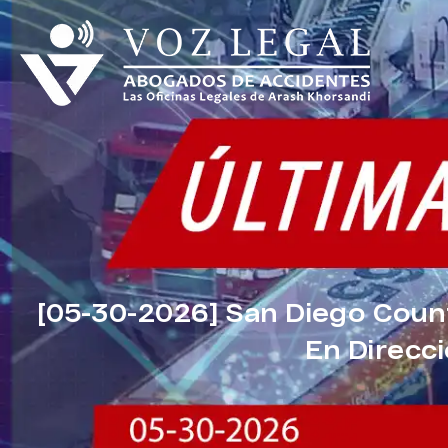
[05-30-2026] San Diego Count
En Direcci