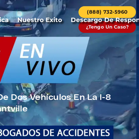
(888) 732-5960
ica
Nuestro Exito
Descargo De Respon
¿Tengo Un Caso?
e Dos Vehículos En La I-8
ntville