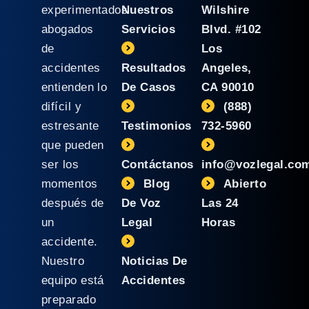
experimentados
Nuestros
Wilshire
abogados
Servicios
Blvd. #102
de
Los
accidentes
Resultados
Angeles,
entienden lo
De Casos
CA 90010
difícil y
(888)
estresante
Testimonios
732-5960
que pueden
ser los
Contáctanos
info@vozlegal.co
momentos
Blog
Abierto
después de
De Voz
Las 24
un
Legal
Horas
accidente.
Nuestro
Noticias De
equipo está
Accidentes
preparado