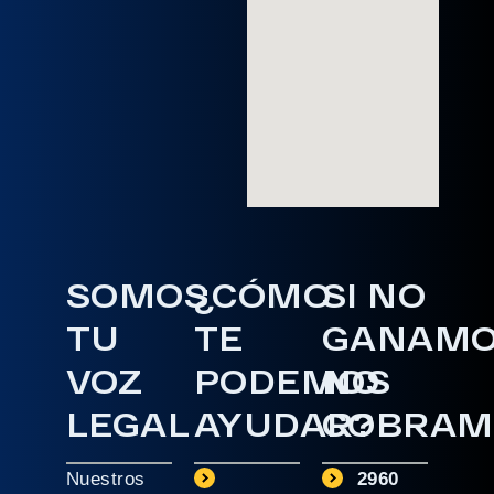
SOMOS
¿CÓMO
SI NO
TU
TE
GANAM
VOZ
PODEMOS
NO
LEGAL
AYUDAR?
COBRAM
Nuestros
2960