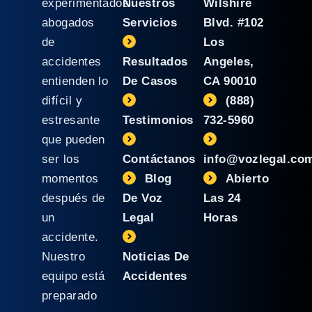
experimentados
Nuestros
Wilshire
abogados
Servicios
Blvd. #102
de
Los
accidentes
Resultados
Angeles,
entienden lo
De Casos
CA 90010
difícil y
(888)
estresante
Testimonios
732-5960
que pueden
ser los
Contáctanos
info@vozlegal.co
momentos
Blog
Abierto
después de
De Voz
Las 24
un
Legal
Horas
accidente.
Nuestro
Noticias De
equipo está
Accidentes
preparado