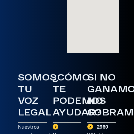
SOMOS
¿CÓMO
SI NO
TU
TE
GANAM
VOZ
PODEMOS
NO
LEGAL
AYUDAR?
COBRAM
Nuestros
2960