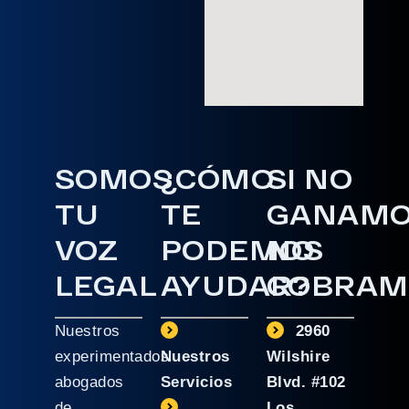
SOMOS
¿CÓMO
SI NO
TU
TE
GANAM
VOZ
PODEMOS
NO
LEGAL
AYUDAR?
COBRAM
Nuestros
2960
experimentados
Nuestros
Wilshire
abogados
Servicios
Blvd. #102
de
Los