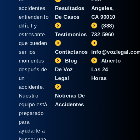
accidentes
Resultados
Angeles,
entienden lo
De Casos
CA 90010
difícil y
(888)
estresante
Testimonios
732-5960
que pueden
ser los
Contáctanos
info@vozlegal.co
momentos
Blog
Abierto
después de
De Voz
Las 24
un
Legal
Horas
accidente.
Nuestro
Noticias De
equipo está
Accidentes
preparado
para
ayudarte a
buscar una