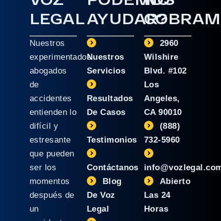
LEGAL
AYUDAR?
COBRAM
Nuestros
2960
experimentados
Nuestros
Wilshire
abogados
Servicios
Blvd. #102
de
Los
accidentes
Resultados
Angeles,
entienden lo
De Casos
CA 90010
difícil y
(888)
estresante
Testimonios
732-5960
que pueden
ser los
Contáctanos
info@vozlegal.co
momentos
Blog
Abierto
después de
De Voz
Las 24
un
Legal
Horas