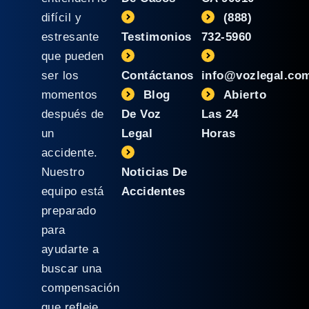
difícil y
(888)
estresante
Testimonios
732-5960
que pueden
ser los
Contáctanos
info@vozlegal.co
momentos
Blog
Abierto
después de
De Voz
Las 24
un
Legal
Horas
accidente.
Nuestro
Noticias De
equipo está
Accidentes
preparado
para
ayudarte a
buscar una
compensación
que refleje