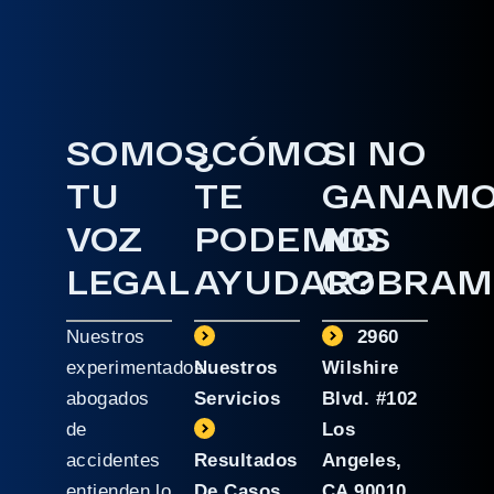
SOMOS
¿CÓMO
SI NO
TU
TE
GANAM
VOZ
PODEMOS
NO
LEGAL
AYUDAR?
COBRAM
Nuestros
2960
experimentados
Nuestros
Wilshire
abogados
Servicios
Blvd. #102
de
Los
accidentes
Resultados
Angeles,
entienden lo
De Casos
CA 90010