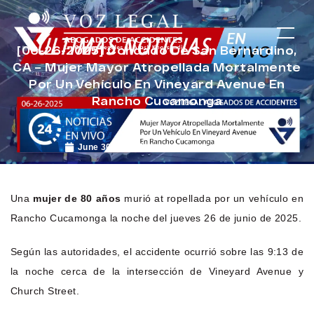
[06-26-2025] Condado De San Bernardino,
CA – Mujer Mayor Atropellada Mortalmente
Por Un Vehículo En Vineyard Avenue En
Rancho Cucamonga
June 30, 2025
Noticias de Accidentes
Una
mujer de 80 años
murió at ropellada por un vehículo en
Rancho Cucamonga la noche del jueves 26 de junio de 2025.
Según las autoridades, el accidente ocurrió sobre las 9:13 de
la noche cerca de la intersección de Vineyard Avenue y
Church Street.