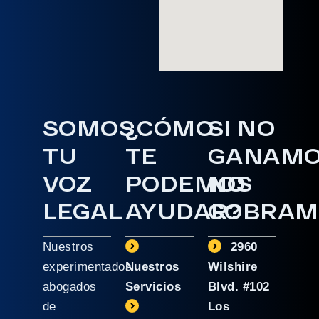
SOMOS
¿CÓMO
SI NO
TU
TE
GANAM
VOZ
PODEMOS
NO
LEGAL
AYUDAR?
COBRAM
Nuestros
2960
experimentados
Nuestros
Wilshire
abogados
Servicios
Blvd. #102
de
Los