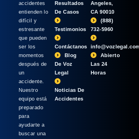
accidentes
Resultados
Angeles,
entienden lo
De Casos
CA 90010
difícil y
(888)
estresante
Testimonios
732-5960
que pueden
ser los
Contáctanos
info@vozlegal.co
momentos
Blog
Abierto
después de
De Voz
Las 24
un
Legal
Horas
accidente.
Nuestro
Noticias De
equipo está
Accidentes
preparado
para
ayudarte a
buscar una