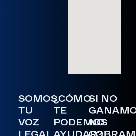
SOMOS
¿CÓMO
SI NO
TU
TE
GANAM
VOZ
PODEMOS
NO
LEGAL
AYUDAR?
COBRAM