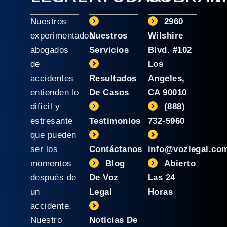
Nuestros
2960
experimentados
Nuestros
Wilshire
abogados
Servicios
Blvd. #102
de
Los
accidentes
Resultados
Angeles,
entienden lo
De Casos
CA 90010
difícil y
(888)
estresante
Testimonios
732-5960
que pueden
ser los
Contáctanos
info@vozlegal.co
momentos
Blog
Abierto
después de
De Voz
Las 24
un
Legal
Horas
accidente.
Nuestro
Noticias De