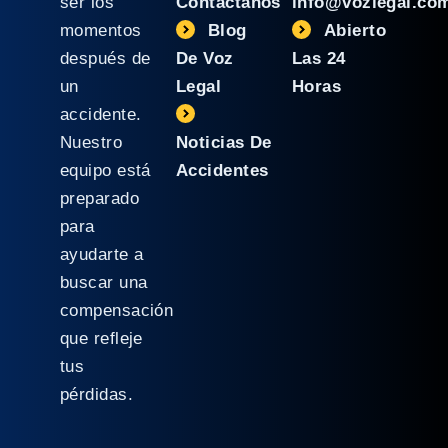
ser los
Contáctanos
info@vozlegal.co
momentos
Blog
Abierto
después de
De Voz
Las 24
un
Legal
Horas
accidente.
Nuestro
Noticias De
equipo está
Accidentes
preparado
para
ayudarte a
buscar una
compensación
que refleje
tus
pérdidas.