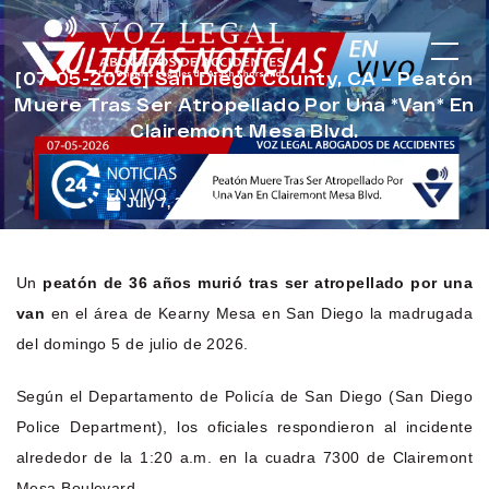
[07-05-2026] San Diego County, CA – Peatón
Muere Tras Ser Atropellado Por Una *Van* En
Clairemont Mesa Blvd.
July 7, 2026
Noticias de Accidentes
Un
peatón de 36 años murió tras ser atropellado por una
van
en el área de Kearny Mesa en San Diego la madrugada
del domingo 5 de julio de 2026.
Según el Departamento de Policía de San Diego (San Diego
Police Department), los oficiales respondieron al incidente
alrededor de la 1:20 a.m. en la cuadra 7300 de Clairemont
Mesa Boulevard.