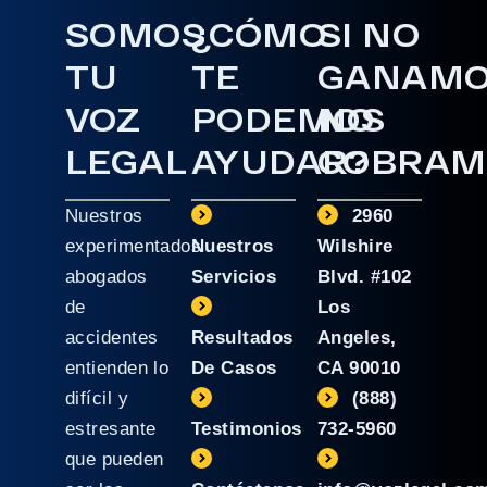
SOMOS
¿CÓMO
SI NO
TU
TE
GANAM
VOZ
PODEMOS
NO
LEGAL
AYUDAR?
COBRAM
Nuestros
2960
experimentados
Nuestros
Wilshire
abogados
Servicios
Blvd. #102
de
Los
accidentes
Resultados
Angeles,
entienden lo
De Casos
CA 90010
difícil y
(888)
estresante
Testimonios
732-5960
que pueden