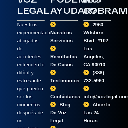
LEGAL
AYUDAR?
COBRAM
Nuestros
2960
experimentados
Nuestros
Wilshire
abogados
Servicios
Blvd. #102
de
Los
accidentes
Resultados
Angeles,
entienden lo
De Casos
CA 90010
difícil y
(888)
estresante
Testimonios
732-5960
que pueden
ser los
Contáctanos
info@vozlegal.co
momentos
Blog
Abierto
después de
De Voz
Las 24
un
Legal
Horas