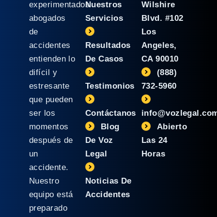
experimentados
Nuestros
Wilshire
abogados
Servicios
Blvd. #102
de
Los
accidentes
Resultados
Angeles,
entienden lo
De Casos
CA 90010
difícil y
(888)
estresante
Testimonios
732-5960
que pueden
ser los
Contáctanos
info@vozlegal.co
momentos
Blog
Abierto
después de
De Voz
Las 24
un
Legal
Horas
accidente.
Nuestro
Noticias De
equipo está
Accidentes
preparado