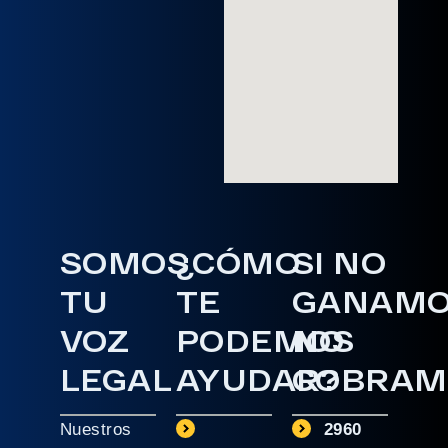
SOMOS
¿CÓMO
SI NO
TU
TE
GANAM
VOZ
PODEMOS
NO
LEGAL
AYUDAR?
COBRAM
Nuestros
2960