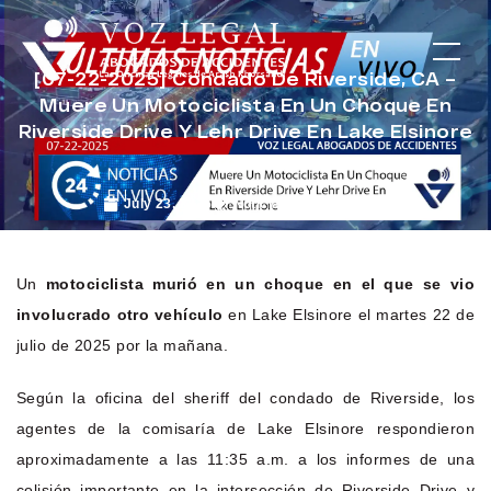
[07-22-2025] Condado De Riverside, CA –
Muere Un Motociclista En Un Choque En
Riverside Drive Y Lehr Drive En Lake Elsinore
July 23, 2025
Noticias de Accidentes
Un
motociclista murió en un choque en el que se vio
involucrado otro vehículo
en Lake Elsinore el martes 22 de
julio de 2025 por la mañana.
Según la oficina del sheriff del condado de Riverside, los
agentes de la comisaría de Lake Elsinore respondieron
aproximadamente a las 11:35 a.m. a los informes de una
colisión importante en la intersección de Riverside Drive y