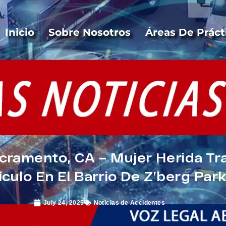
Inicio
Sobre Nosotros
Áreas De Práct
ramento, CA – Mujer Herida Tra
ículo En El Barrio De Z’berg Par
July 24, 2025
Noticias de Accidentes