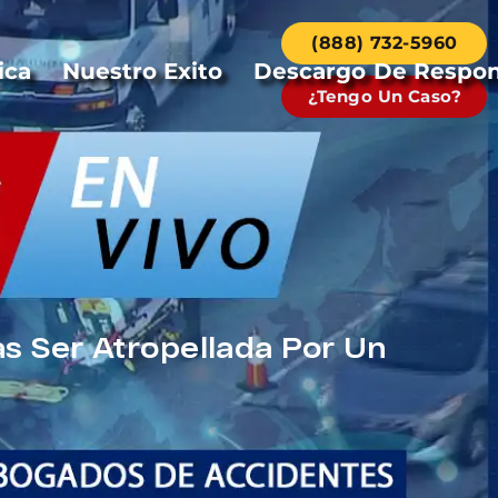
(888) 732-5960
ica
Nuestro Exito
Descargo De Respon
¿Tengo Un Caso?
s Ser Atropellada Por Un
k