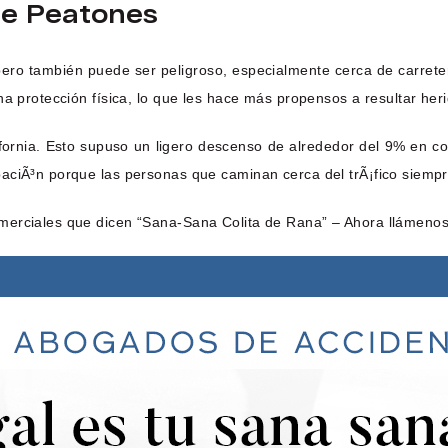
De Peatones
ro también puede ser peligroso, especialmente cerca de carreter
na protección física, lo que les hace más propensos a resultar her
fornia. Esto supuso un ligero descenso de alrededor del 9% en c
aciÃ³n porque las personas que caminan cerca del trÃ¡fico siempr
merciales que dicen “Sana-Sana Colita de Rana” – Ahora llámenos