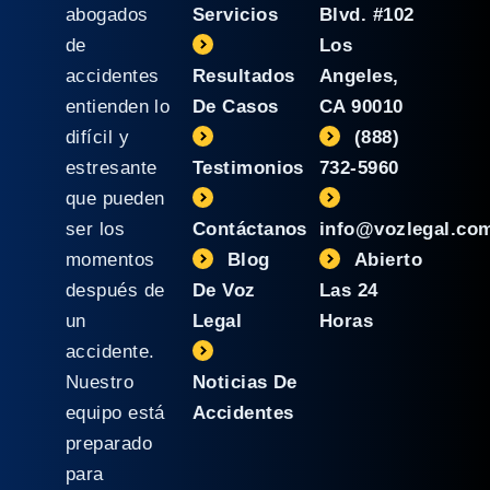
abogados
Servicios
Blvd. #102
de
Los
accidentes
Resultados
Angeles,
entienden lo
De Casos
CA 90010
difícil y
(888)
estresante
Testimonios
732-5960
que pueden
ser los
Contáctanos
info@vozlegal.co
momentos
Blog
Abierto
después de
De Voz
Las 24
un
Legal
Horas
accidente.
Nuestro
Noticias De
equipo está
Accidentes
preparado
para