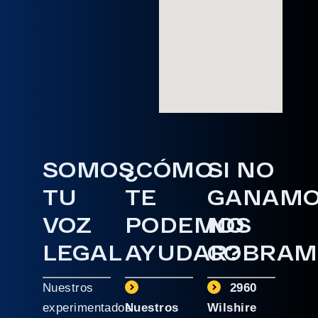
SOMOS
¿CÓMO
SI NO
TU
TE
GANAM
VOZ
PODEMOS
NO
LEGAL
AYUDAR?
COBRAM
Nuestros
2960
experimentados
Nuestros
Wilshire