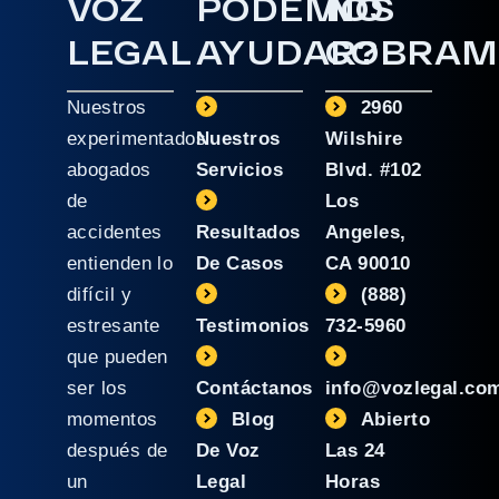
VOZ
PODEMOS
NO
LEGAL
AYUDAR?
COBRAM
Nuestros
2960
experimentados
Nuestros
Wilshire
abogados
Servicios
Blvd. #102
de
Los
accidentes
Resultados
Angeles,
entienden lo
De Casos
CA 90010
difícil y
(888)
estresante
Testimonios
732-5960
que pueden
ser los
Contáctanos
info@vozlegal.co
momentos
Blog
Abierto
después de
De Voz
Las 24
un
Legal
Horas