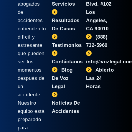
abogados
Servicios
Blvd. #102
de
Los
accidentes
Resultados
Angeles,
entienden lo
De Casos
CA 90010
difícil y
(888)
estresante
Testimonios
732-5960
que pueden
ser los
Contáctanos
info@vozlegal.co
momentos
Blog
Abierto
después de
De Voz
Las 24
un
Legal
Horas
accidente.
Nuestro
Noticias De
equipo está
Accidentes
preparado
para