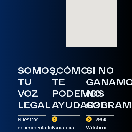
SOMOS
¿CÓMO
SI NO
TU
TE
GANAM
VOZ
PODEMOS
NO
LEGAL
AYUDAR?
COBRAM
Nuestros
2960
experimentados
Nuestros
Wilshire