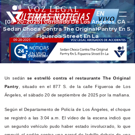
[09-20-2025] Condado De Los Angeles, CA –
Sedan Choca Contra The Original Pantry En S.
Figueroa Street En La
September 22, 2025
Noticias de Accidentes
Un sedán
se estrelló contra el restaurante The Original
Pantry
, situado en el 877 S. de la calle Figueroa de Los
Ángeles, el sábado 20 de septiembre de 2025 por la mañana.
Según el Departamento de Policía de Los Ángeles, el choque
se registró a las 3:04 a.m. El vídeo de la escena indicó que
un segundo vehículo pudo haber estado involucrado, lo que
empujó el sedán contra una pared de ladrillo debajo de una