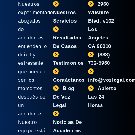
Nuestros
2960
experimentados
Nuestros
Wilshire
abogados
Servicios
Blvd. #102
de
Los
accidentes
Resultados
Angeles,
entienden lo
De Casos
CA 90010
difícil y
(888)
estresante
Testimonios
732-5960
que pueden
ser los
Contáctanos
info@vozlegal.co
momentos
Blog
Abierto
después de
De Voz
Las 24
un
Legal
Horas
accidente.
Nuestro
Noticias De
equipo está
Accidentes