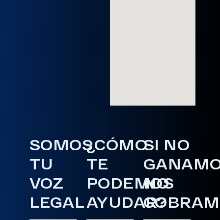
SOMOS
¿CÓMO
SI NO
TU
TE
GANAM
VOZ
PODEMOS
NO
LEGAL
AYUDAR?
COBRAM