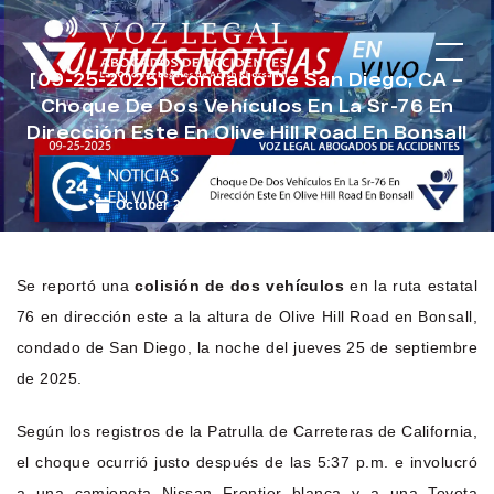
[09-25-2025] Condado De San Diego, CA –
Choque De Dos Vehículos En La Sr-76 En
Dirección Este En Olive Hill Road En Bonsall
October 2, 2025
Noticias de Accidentes
Se reportó una
colisión de dos vehículos
en la ruta estatal
76 en dirección este a la altura de Olive Hill Road en Bonsall,
condado de San Diego, la noche del jueves 25 de septiembre
de 2025.
Según los registros de la Patrulla de Carreteras de California,
el choque ocurrió justo después de las 5:37 p.m. e involucró
a una camioneta Nissan Frontier blanca y a una Toyota