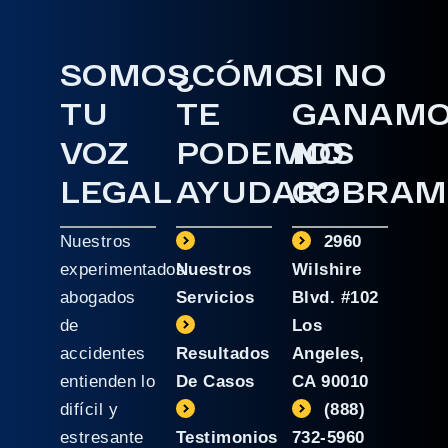
SOMOS
¿CÓMO
SI NO
TU
TE
GANAM
VOZ
PODEMOS
NO
LEGAL
AYUDAR?
COBRAM
Nuestros
2960
experimentados
Nuestros
Wilshire
abogados
Servicios
Blvd. #102
de
Los
accidentes
Resultados
Angeles,
entienden lo
De Casos
CA 90010
difícil y
(888)
estresante
Testimonios
732-5960