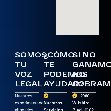
SOMOS
¿CÓMO
SI NO
TU
TE
GANAM
VOZ
PODEMOS
NO
LEGAL
AYUDAR?
COBRAM
Nuestros
2960
experimentados
Nuestros
Wilshire
abogados
Servicios
Blvd. #102