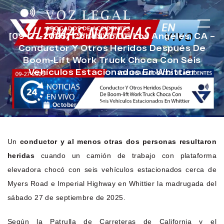
[09-27-2025] Condado De Los Angeles, CA –
Conductor Y Otros Heridos Después De
Boom-Lift Work Truck Choca Con Seis
Vehículos Estacionados En Whittier
October 3, 2025
Noticias de Accidentes
Un
conductor y al menos otras dos personas resultaron
heridas
cuando un camión de trabajo con plataforma
elevadora chocó con seis vehículos estacionados cerca de
Myers Road e Imperial Highway en Whittier la madrugada del
sábado 27 de septiembre de 2025.
Según la Patrulla de Carreteras de California y el