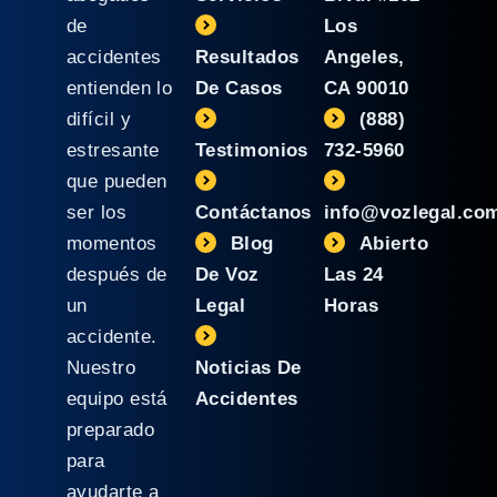
de
Los
accidentes
Resultados
Angeles,
entienden lo
De Casos
CA 90010
difícil y
(888)
estresante
Testimonios
732-5960
que pueden
ser los
Contáctanos
info@vozlegal.co
momentos
Blog
Abierto
después de
De Voz
Las 24
un
Legal
Horas
accidente.
Nuestro
Noticias De
equipo está
Accidentes
preparado
para
ayudarte a