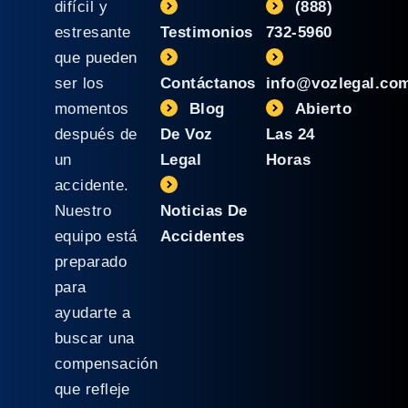
difícil y
(888)
estresante
Testimonios
732-5960
que pueden
ser los
Contáctanos
info@vozlegal.co
momentos
Blog
Abierto
después de
De Voz
Las 24
un
Legal
Horas
accidente.
Nuestro
Noticias De
equipo está
Accidentes
preparado
para
ayudarte a
buscar una
compensación
que refleje