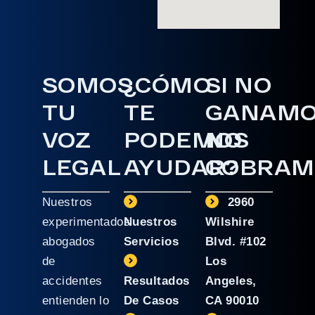
SOMOS
¿CÓMO
SI NO
TU
TE
GANAM
VOZ
PODEMOS
NO
LEGAL
AYUDAR?
COBRAM
Nuestros
2960
experimentados
Nuestros
Wilshire
abogados
Servicios
Blvd. #102
de
Los
accidentes
Resultados
Angeles,
entienden lo
De Casos
CA 90010