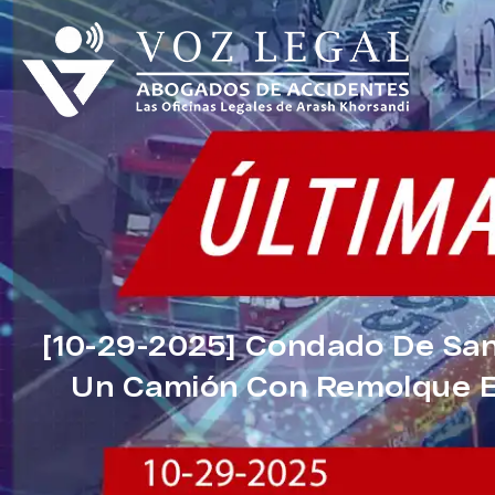
[10-29-2025] Condado De San
Un Camión Con Remolque En