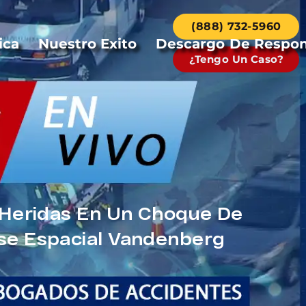
(888) 732-5960
ica
Nuestro Exito
Descargo De Respon
¿Tengo Un Caso?
 Heridas En Un Choque De
se Espacial Vandenberg