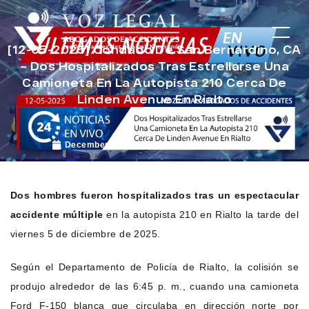
[12-05-2025] Condado De San Bernardino, CA
– Dos Hospitalizados Tras Estrellarse Una
Camioneta En La Autopista 210 Cerca De
Linden Avenue En Rialto
December 17, 2025
Noticias de Accidentes
Dos hombres fueron hospitalizados tras un espectacular
accidente múltiple
en la autopista 210 en Rialto la tarde del
viernes 5 de diciembre de 2025.
Según el Departamento de Policía de Rialto, la colisión se
produjo alrededor de las 6:45 p. m., cuando una camioneta
Ford F-150 blanca que circulaba en dirección norte por