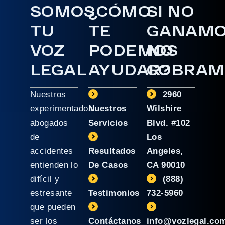
SOMOS
¿CÓMO
SI NO
TU
TE
GANAM
VOZ
PODEMOS
NO
LEGAL
AYUDAR?
COBRAM
Nuestros
2960
experimentados
Nuestros
Wilshire
abogados
Servicios
Blvd. #102
de
Los
accidentes
Resultados
Angeles,
entienden lo
De Casos
CA 90010
difícil y
(888)
estresante
Testimonios
732-5960
que pueden
ser los
Contáctanos
info@vozlegal.co