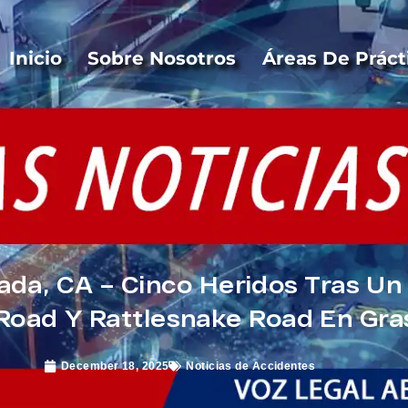
Inicio
Sobre Nosotros
Áreas De Práct
da, CA – Cinco Heridos Tras Un
Road Y Rattlesnake Road En Gras
December 18, 2025
Noticias de Accidentes