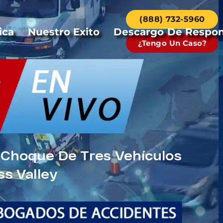
(888) 732-5960
ica
Nuestro Exito
Descargo De Respon
¿Tengo Un Caso?
 Choque De Tres Vehículos
s Valley