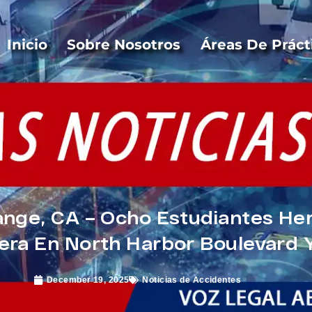
Inicio
Sobre Nosotros
Áreas De Práct
ange, CA – Ocho Estudiantes He
era En North Harbor Boulevard 
December 19, 2025
Noticias de Accidentes