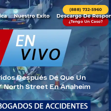
(888) 732-5960
ica
Nuestro Exito
Descargo De Respon
¿Tengo Un Caso?
ridos Después De Que Un
Y North Street En Anaheim