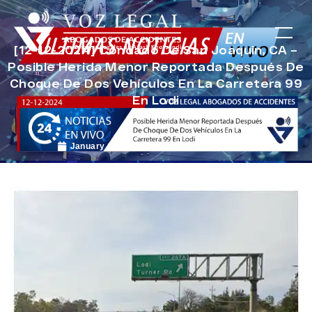
[12-12-2024] Condado De San Joaquin, CA –
Posible Herida Menor Reportada Después De
Choque De Dos Vehículos En La Carretera 99
En Lodi
January 16, 2025
Noticias de Accidentes