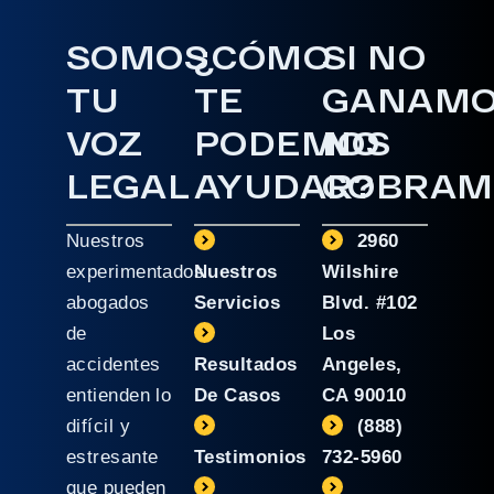
SOMOS
¿CÓMO
SI NO
TU
TE
GANAM
VOZ
PODEMOS
NO
LEGAL
AYUDAR?
COBRAM
Nuestros
2960
experimentados
Nuestros
Wilshire
abogados
Servicios
Blvd. #102
de
Los
accidentes
Resultados
Angeles,
entienden lo
De Casos
CA 90010
difícil y
(888)
estresante
Testimonios
732-5960
que pueden