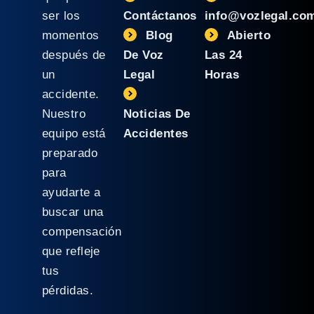
ser los
Contáctanos
info@vozlegal.co
momentos
Blog
Abierto
después de
De Voz
Las 24
un
Legal
Horas
accidente.
Nuestro
Noticias De
equipo está
Accidentes
preparado
para
ayudarte a
buscar una
compensación
que refleje
tus
pérdidas.