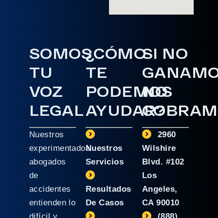
SOMOS
¿CÓMO
SI NO
TU
TE
GANAM
VOZ
PODEMOS
NO
LEGAL
AYUDAR?
COBRAM
Nuestros
2960
experimentados
Nuestros
Wilshire
abogados
Servicios
Blvd. #102
de
Los
accidentes
Resultados
Angeles,
entienden lo
De Casos
CA 90010
difícil y
(888)