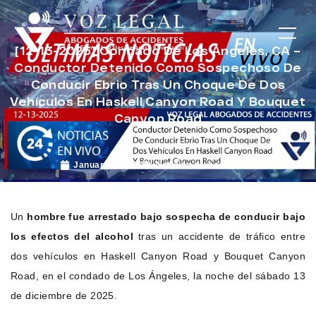
[12-13-2025] Condado De Los Ángeles, CA –
Conductor Detenido Como Sospechoso De
Conducir Ebrio Tras Un Choque De Dos
Vehículos En Haskell Canyon Road Y Bouquet
Canyon Road
January 6, 2026
Noticias de Accidentes
Un
hombre fue arrestado bajo sospecha de conducir bajo
los efectos del alcohol
tras un accidente de tráfico entre
dos vehículos en Haskell Canyon Road y Bouquet Canyon
Road, en el condado de Los Ángeles, la noche del sábado 13
de diciembre de 2025.