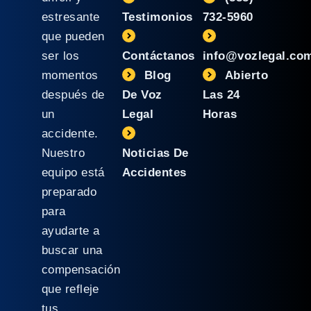
estresante
Testimonios
732-5960
que pueden
ser los
Contáctanos
info@vozlegal.co
momentos
Blog
Abierto
después de
De Voz
Las 24
un
Legal
Horas
accidente.
Nuestro
Noticias De
equipo está
Accidentes
preparado
para
ayudarte a
buscar una
compensación
que refleje
tus