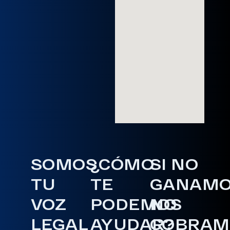
SOMOS
¿CÓMO
SI NO
TU
TE
GANAM
VOZ
PODEMOS
NO
LEGAL
AYUDAR?
COBRAM