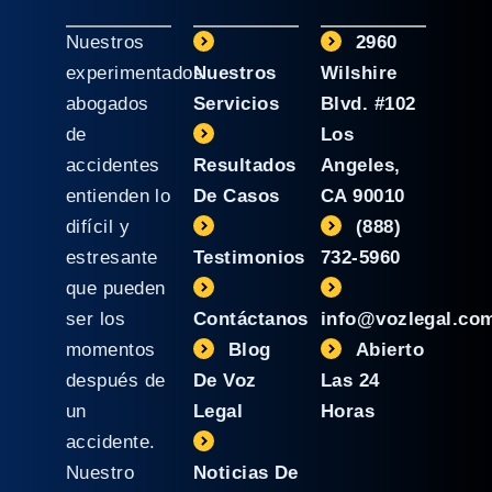
Nuestros
2960
experimentados
Nuestros
Wilshire
abogados
Servicios
Blvd. #102
de
Los
accidentes
Resultados
Angeles,
entienden lo
De Casos
CA 90010
difícil y
(888)
estresante
Testimonios
732-5960
que pueden
ser los
Contáctanos
info@vozlegal.co
momentos
Blog
Abierto
después de
De Voz
Las 24
un
Legal
Horas
accidente.
Nuestro
Noticias De