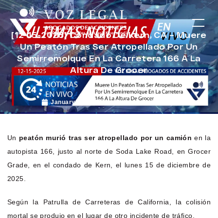
[12-15-2025] Condado De Kern, CA – Muere
Un Peatón Tras Ser Atropellado Por Un
Semirremolque En La Carretera 166 A La
Altura De Grocer
January 6, 2026
Noticias de Accidentes
Un
peatón murió tras ser atropellado por un camión
en la
autopista 166, justo al norte de Soda Lake Road, en Grocer
Grade, en el condado de Kern, el lunes 15 de diciembre de
2025.
Según la Patrulla de Carreteras de California, la colisión
mortal se produjo en el lugar de otro incidente de tráfico.