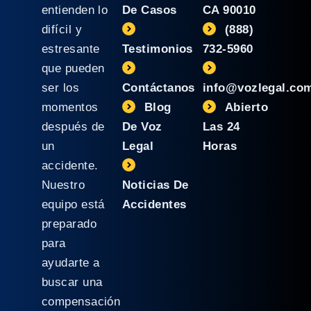
entienden lo
De Casos
CA 90010
difícil y
(888)
estresante
Testimonios
732-5960
que pueden
ser los
Contáctanos
info@vozlegal.co
momentos
Blog
Abierto
después de
De Voz
Las 24
un
Legal
Horas
accidente.
Nuestro
Noticias De
equipo está
Accidentes
preparado
para
ayudarte a
buscar una
compensación