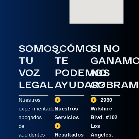
SOMOS
¿CÓMO
SI NO
TU
TE
GANAM
VOZ
PODEMOS
NO
LEGAL
AYUDAR?
COBRAM
Nuestros
2960
experimentados
Nuestros
Wilshire
abogados
Servicios
Blvd. #102
de
Los
accidentes
Resultados
Angeles,