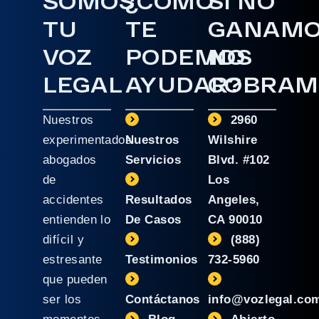
SOMOS
¿CÓMO
SI NO
TU
TE
GANAM
VOZ
PODEMOS
NO
LEGAL
AYUDAR?
COBRAM
Nuestros
2960
experimentados
Nuestros
Wilshire
abogados
Servicios
Blvd. #102
de
Los
accidentes
Resultados
Angeles,
entienden lo
De Casos
CA 90010
difícil y
(888)
estresante
Testimonios
732-5960
que pueden
ser los
Contáctanos
info@vozlegal.co