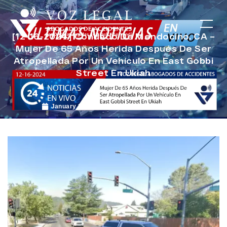
[12-16-2024] Condado De Mendocino, CA –
Mujer De 65 Años Herida Después De Ser
Atropellada Por Un Vehículo En East Gobbi
Street En Ukiah
January 20, 2025
Noticias de Accidentes