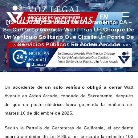
[12-16-2025] Condado De Sacramento, CA –
Se Cierra La Avenida Watt Tras Un Choque De
Un Vehículo Solitario Que Cizalla Un Poste De
Servicios Públicos En Arden Arcade
January 6, 2026
Noticias de Accidentes
Un
accidente de un solo vehículo obligó a cerrar
Watt
Avenue en Arden Arcade, condado de Sacramento, después
de que un poste eléctrico fuera golpeado la mañana del
martes 16 de diciembre de 2025.
Según la Patrulla de Carreteras de California, el accidente
ocurrió alrededor de las 9:36 a. m. cerca de la estación 103