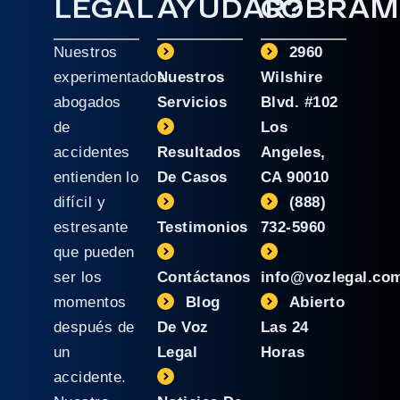
LEGAL
AYUDAR?
COBRAM
Nuestros
2960
experimentados
Nuestros
Wilshire
abogados
Servicios
Blvd. #102
de
Los
accidentes
Resultados
Angeles,
entienden lo
De Casos
CA 90010
difícil y
(888)
estresante
Testimonios
732-5960
que pueden
ser los
Contáctanos
info@vozlegal.co
momentos
Blog
Abierto
después de
De Voz
Las 24
un
Legal
Horas
accidente.