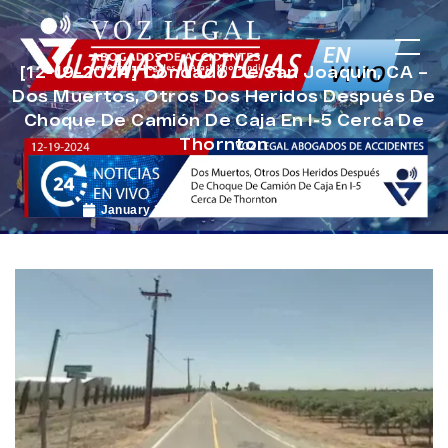
[12-19-2024] Condado De San Joaquin, CA –
Dos Muertos, Otros Dos Heridos Después De
Choque De Camión De Caja En I-5 Cerca De
Thornton
January 20, 2025
Noticias de Accidentes