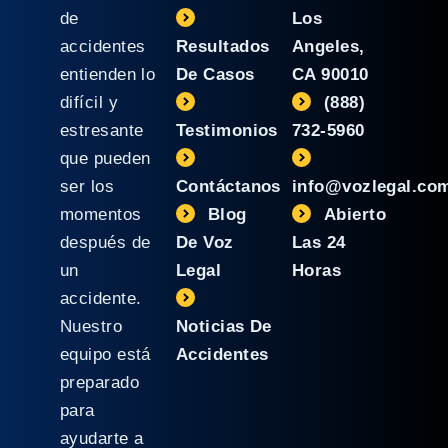
de
Los
accidentes
Resultados
Angeles,
entienden lo
De Casos
CA 90010
difícil y
(888)
estresante
Testimonios
732-5960
que pueden
ser los
Contáctanos
info@vozlegal.co
momentos
Blog
Abierto
después de
De Voz
Las 24
un
Legal
Horas
accidente.
Nuestro
Noticias De
equipo está
Accidentes
preparado
para
ayudarte a