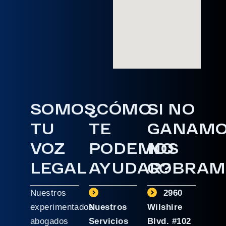
SOMOS
¿CÓMO
SI NO
TU
TE
GANAM
VOZ
PODEMOS
NO
LEGAL
AYUDAR?
COBRAM
Nuestros
2960
experimentados
Nuestros
Wilshire
abogados
Servicios
Blvd. #102