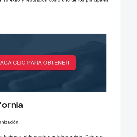
r su éxito y reputación como uno de los principales
fornia
mnización:
us lesiones, pide ayuda y quédate quieto. Deja que