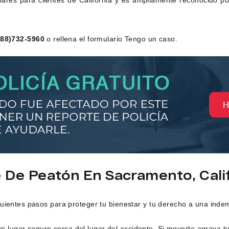
ares para clientes de California y es ampliamente reconocido po
888)732-5960
o rellena el formulario Tengo un caso.
 De Peatón En Sacramento, Cali
guientes pasos para proteger tu bienestar y tu derecho a una inde
n lugar seguro cerca del lugar del accidente. Si moverte agrava t