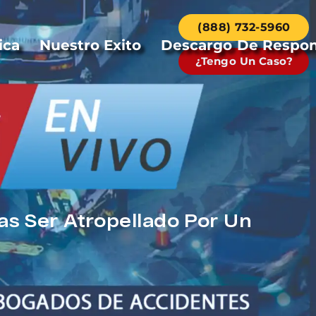
(888) 732-5960
ica
Nuestro Exito
Descargo De Respon
¿Tengo Un Caso?
as Ser Atropellado Por Un