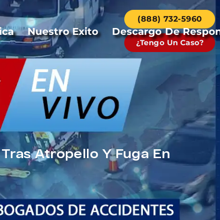
(888) 732-5960
ica
Nuestro Exito
Descargo De Respon
¿Tengo Un Caso?
Tras Atropello Y Fuga En