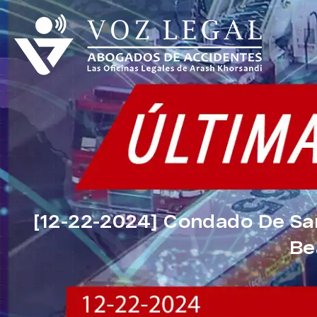
[12-22-2024] Condado De San
Be