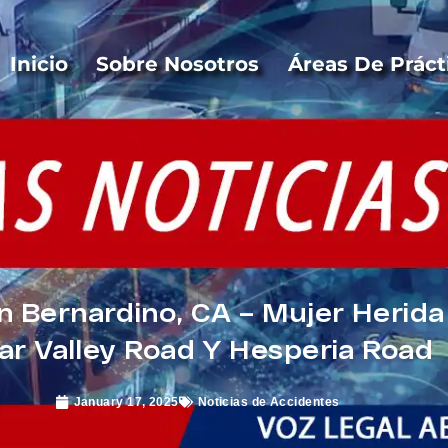
Inicio
Sobre Nosotros
Áreas De Práct
 Bernardino, CA – Mujer Herida 
ar Valley Road Y Hesperia Road
January 17, 2025
Noticias de Accidentes