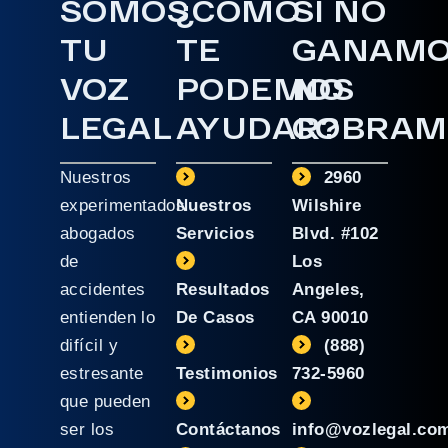
SOMOS
¿CÓMO
SI NO
TU
TE
GANAM
VOZ
PODEMOS
NO
LEGAL
AYUDAR?
COBRAM
Nuestros
2960
experimentados
Nuestros
Wilshire
abogados
Servicios
Blvd. #102
de
Los
accidentes
Resultados
Angeles,
entienden lo
De Casos
CA 90010
difícil y
(888)
estresante
Testimonios
732-5960
que pueden
ser los
Contáctanos
info@vozlegal.co