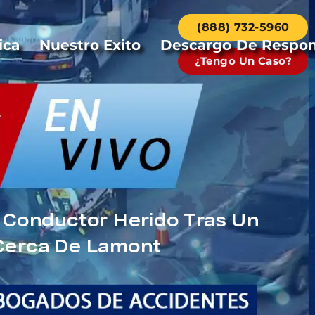
(888) 732-5960
ica
Nuestro Exito
Descargo De Respon
¿Tengo Un Caso?
 Conductor Herido Tras Un
Cerca De Lamont