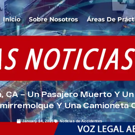
Inicio
Sobre Nosotros
Áreas De Práct
, CA – Un Pasajero Muerto Y Un
emirremolque Y Una Camioneta 
January 14, 2026
Noticias de Accidentes